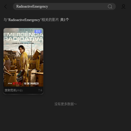
RadioactiveEmergency
与
“
RadioactiveEmergency
”
相关的影片
共
1
个
蓝光
放射危机
7.6
(05全)
没有更多数据～