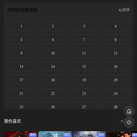
的怀疑，两人各自发力，在表面平静的湖水投下了一块巨石。而本和叶璃青梅竹
马的黎王墨景黎，顶着“戏曲王爷”不堪的名头，却在暗中搅弄风云，筹谋篡位。
金牌影院
播放器
排序
叶璃最终联手墨修尧，辅佐小皇帝掌权，粉碎了穆阳侯、黎王的接连阴谋，还天
下一片海晏河清。
1
2
3
4
5
6
7
8
9
10
11
12
13
14
15
16
17
18
19
20
21
22
23
24
25
26
27
28
29
30
31
32
猜你喜欢
换一换
33
34
35
36
蓝光
蓝光
蓝光
蓝