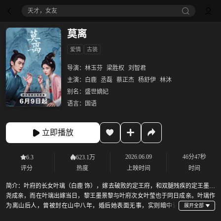
天才，女友
莫离
爱情
古装
导演：
林玉芬
梁胜权
刘智君
主演：
白鹿
丞磊
蔡正杰
杨舒伊
林沐
别名：
盛世嫡妃
语言：
国语
立即播放
2026.06.09
46分47秒
6.3
623.1万
评分
热度
上映时间
时间
简介：
叶府的长女叶璃（白鹿 饰），嫁去破败的定王府，和双腿残疾的定王墨修
尧成亲，而在叶璃出嫁当日，黎王墨景黎与叶府次女叶莹也于同日成亲。叶璃作
为离山后人，曾被封在山中八年，婚后她表面无事，实则暗中谋
划，将当年加害离山的官员一一除去。在此过程中遭到了同为复仇的定王墨修尧