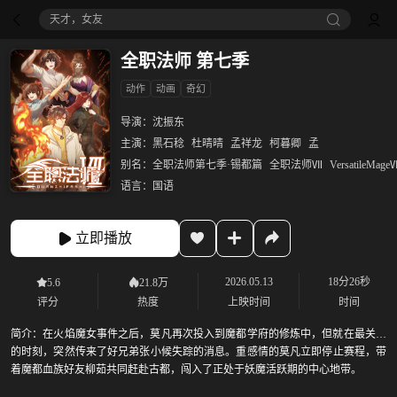
八仙！
全职法师 第七季
动作
动画
奇幻
导演：
沈振东
主演：
黑石稔
杜晴晴
孟祥龙
柯暮卿
孟
别名：
全职法师第七季·锡都篇
全职法师Ⅶ
VersatileMage
语言：
国语
立即播放
2026.05.13
18分26秒
5.6
21.8万
评分
热度
上映时间
时间
简介：
在火焰魔女事件之后，莫凡再次投入到魔都学府的修炼中，但就在最关键
的时刻，突然传来了好兄弟张小候失踪的消息。重感情的莫凡立即停止赛程，带
着魔都血族好友柳茹共同赶赴古都，闯入了正处于妖魔活跃期的中心地带。