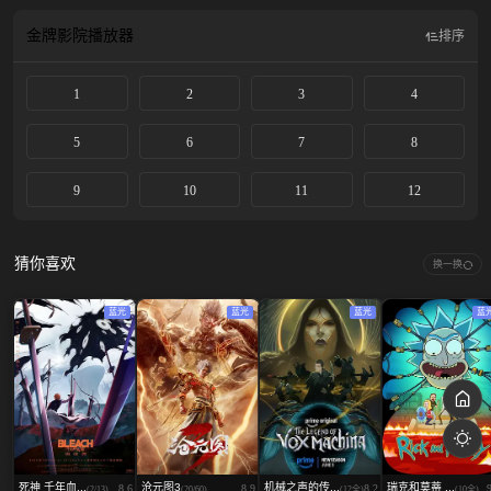
金牌影院
播放器
排序
1
2
3
4
5
6
7
8
9
10
11
12
猜你喜欢
换一换
蓝光
蓝光
蓝光
蓝
死神 千年血...
沧元图3
机械之声的传...
瑞克和莫蒂 ...
8.6
8.9
8.2
(2/13)
(20/60)
(12全)
(10全)