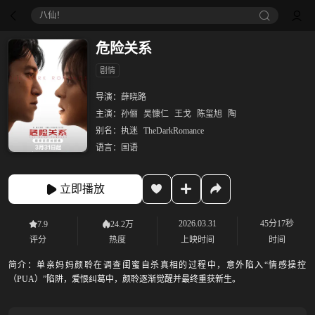
八仙！
危险关系
剧情
导演：
薛晓路
主演：
孙俪
吴慷仁
王戈
陈玺旭
陶
别名：
执迷
TheDarkRomance
语言：
国语
立即播放
2026.03.31
45分17秒
7.9
24.2万
评分
热度
上映时间
时间
简介：
单亲妈妈颜聆在调查闺蜜自杀真相的过程中，意外陷入“情感操控
（PUA）”陷阱，爱恨纠葛中，颜聆逐渐觉醒并最终重获新生。