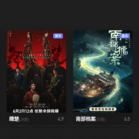
蓝光
蓝光
翘楚
南部档案
4.9
6.5
(24全)
(33全)