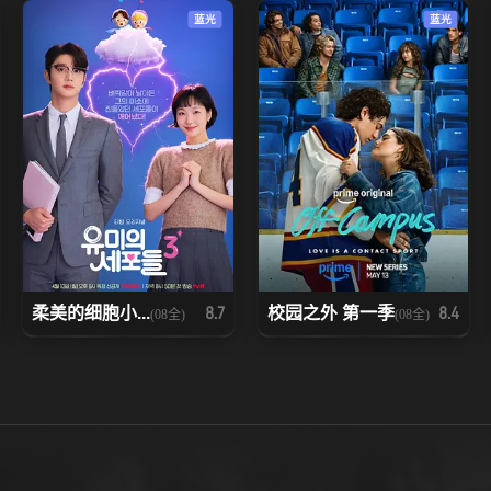
蓝光
蓝光
柔美的细胞小...
校园之外 第一季
8.7
8.4
(08全)
(08全)