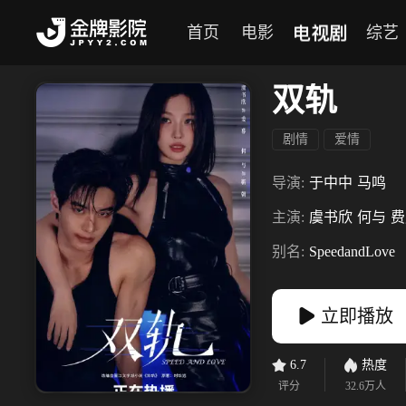
电视剧
首页
电影
综艺
双轨
剧情
爱情
导演:
于中中
马鸣
主演:
虞书欣
何与
费
别名:
SpeedandLove
立即播放
6.7
热度
评分
32.6万
人