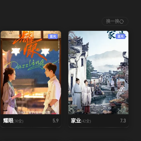
换一换
蓝光
蓝光
耀眼
家业
5.9
7.3
(30全)
(42全)