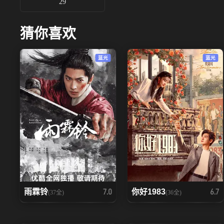
29
猜你喜欢
蓝光
蓝光
雨霖铃
你好1983
7.0
6.7
(37全)
(36全)