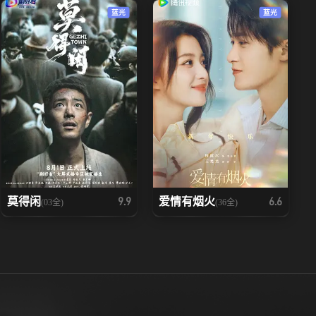
蓝光
蓝光
莫得闲
爱情有烟火
9.9
6.6
(03全)
(36全)