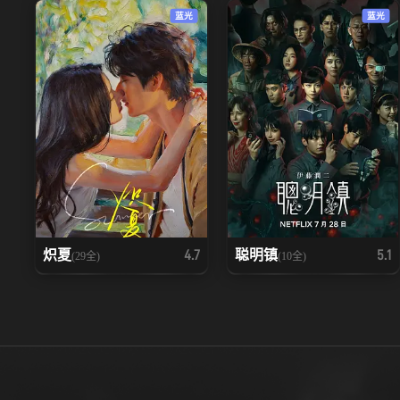
蓝光
蓝光
炽夏
聪明镇
4.7
5.1
(29全)
(10全)