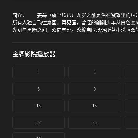
简介：
姜暮（虞书欣饰）九岁之前是活在蜜罐里的妹妹，
所有人独自飞往泰国。再见面，曾经的翩翩少年从白色变
光明与黑暗之间，双向奔赴。改编自时玖远所著小说《双
金牌影院
播放器
1
2
8
9
15
16
22
23