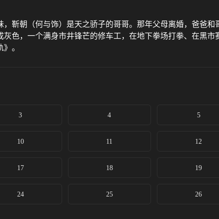
靳朝（何与饰）是天之骄子的哥哥。那年父母离婚，爸爸和哥
成灰色，一个满身市井锋芒的修车工，在地下拳场打拳、在黑市
轨》。
3
4
5
10
11
12
17
18
19
24
25
26