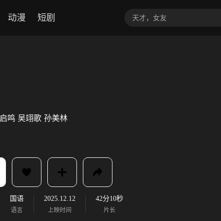
动漫
短剧
启鸣
吴翊歌
孙美林
国语
2025.12.12
42分10秒
语言
上映时间
片长