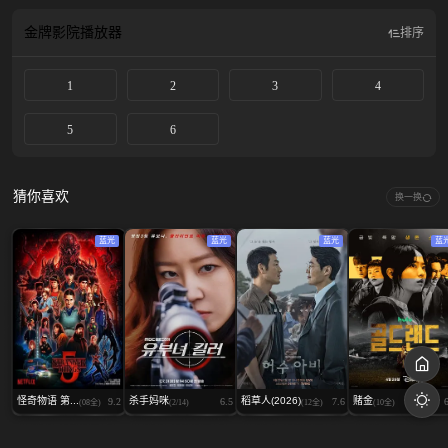
里隐藏着长达二十年的谜团，而就在她到达的当天，一名婴儿在公共公园失踪
了。
金牌影院
播放器
排序
1
2
3
4
5
6
猜你喜欢
换一换
蓝光
蓝光
蓝光
蓝
怪奇物语 第...
杀手妈咪
稻草人(2026)
赌金
9.2
6.5
7.6
(08全)
(2/14)
(12全)
(10全)