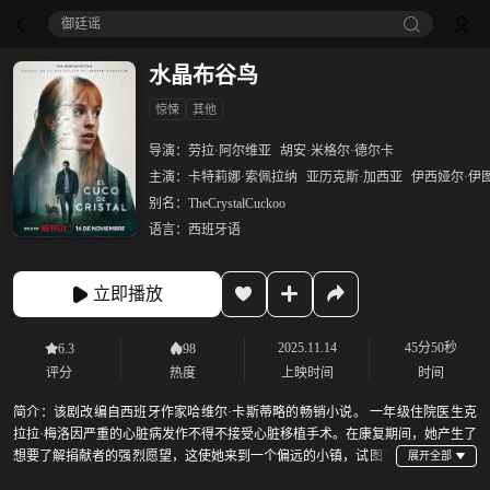
御廷谣‎
水晶布谷鸟
惊悚
其他
导演：
劳拉·阿尔维亚
胡安·米格尔·德尔卡
主演：
卡特莉娜·索佩拉纳
亚历克斯·加西亚
伊西娅尔·伊
别名：
TheCrystalCuckoo
语言：
西班牙语
立即播放
2025.11.14
45分50秒
6.3
98
评分
热度
上映时间
时间
简介：
该剧改编自西班牙作家哈维尔·卡斯蒂略的畅销小说。 一年级住院医生克
拉拉·梅洛因严重的心脏病发作不得不接受心脏移植手术。在康复期间，她产生了
想要了解捐献者的强烈愿望，这使她来到一个偏远的小镇，试图了
解那个将心脏捐给她的年轻人的生活。克拉拉因此深入这个充满秘密的小镇，这