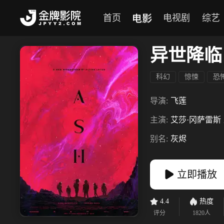
电影
首页
电视剧
综艺
异世降临
科幻
惊悚
恐
导演:
飞莲
主演:
艾莎·冈萨雷斯
别名:
灰烬
立即播放
4.4
热度
评分
1820
人