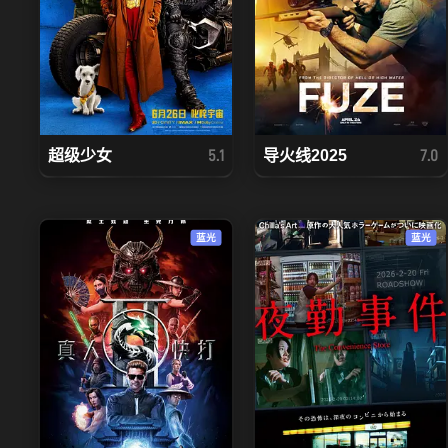
超级少女
导火线2025
5.1
7.0
蓝光
蓝光