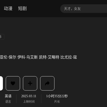
动漫
短剧
怖
亚伦·保尔
伊科·乌艾斯
凯特·艾略特
比尤拉·寇
英语
2025.03.11
1小时35分22秒
语言
上映时间
片长