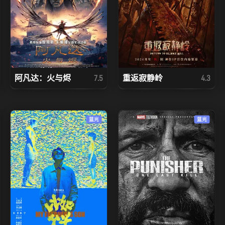
阿凡达：火与烬
重返寂静岭
7.5
4.3
蓝光
蓝光