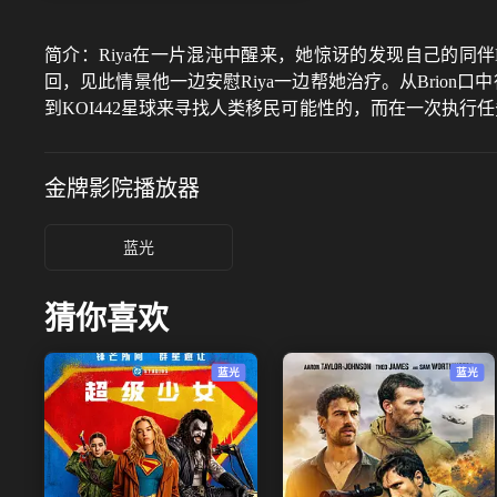
简介：
Riya在一片混沌中醒来，她惊讶的发现自己的同伴
回，见此情景他一边安慰Riya一边帮她治疗。从Brion口
到KOI442星球来寻找人类移民可能性的，而在一次执
是因为Riya对这个生物体的好奇。还原真相的Riya十分痛
金牌影院
播放器
蓝光
猜你喜欢
蓝光
蓝光